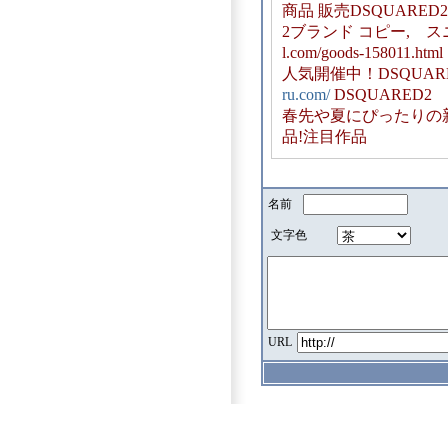
商品 販売DSQUARED
2ブランド コピー, スニ
l.com/goods-1580
人気開催中！DSQUAR
ru.com/
DSQUARED
春先や夏にぴったりの新
品!注目作品
名前
文字色
URL