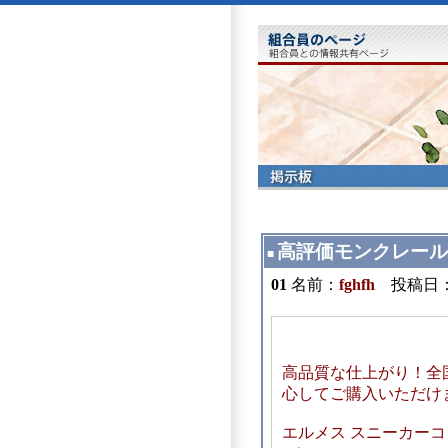
高評価モンクレール
■
01
名前：
fghfh
投稿日：202
高品質な仕上がり！全
心してご購入いただけ
エルメス スニーカーコピー: http