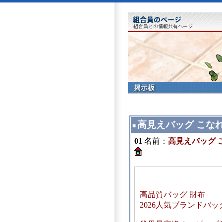
高見えバッグ こな
■
01
名前：
高見えバッグ 
高品質バッグ 財布
2026人気ブランドバ