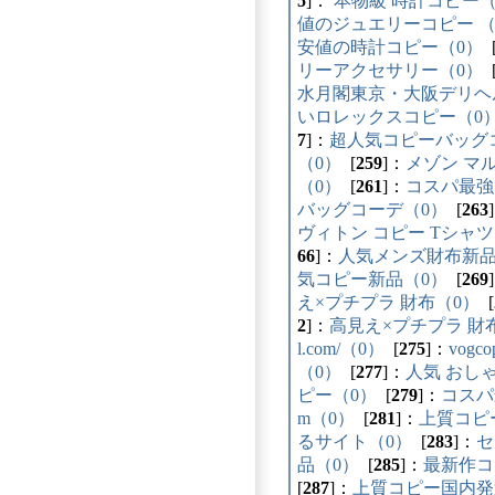
5
]：
本物級 時計コピー（
値のジュエリーコピー （
安値の時計コピー（0）
リーアクセサリー（0）
水月閣東京・大阪デリヘ
いロレックスコピー（0
7
]：
超人気コピーバッグ
（0）
[
259
]：
メゾン マ
（0）
[
261
]：
コスパ最強
バッグコーデ（0）
[
263
ヴィトン コピー Tシャツ
66
]：
人気メンズ財布新品
気コピー新品（0）
[
269
え×プチプラ 財布（0）
[
2
]：
高見え×プチプラ 財
l.com/（0）
[
275
]：
vogco
（0）
[
277
]：
人気 おし
ピー（0）
[
279
]：
コスパ
m（0）
[
281
]：
上質コピ
るサイト（0）
[
283
]：
セ
品（0）
[
285
]：
最新作コ
[
287
]：
上質コピー国内発