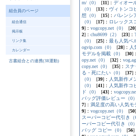
m/（0）
[
11
]：
ディオール
（0）
[
13
]：
ヴィトンコ
組合員のページ
想（0）
[
15
]：
バレンシア
（0）
[
17
]：
ロレックス
組合通信
9
]：
vogcopy.net（0）
[
20
掲示板
2
]：
chu8699（2）
[
23
]：
（0）
[
25
]：
最も人気ベ
リンク集
ogvip.com（0）
[
28
]：
人
カレンダー
モデルを掲載（0）
[
30
]
opy.net（0）
[
32
]：
vog.a
古書組合との連携(3R運動)
copy.net（0）
[
35
]：
スナ
る・死にたい（0）
[
37
]
（0）
[
39
]：
人気新作メ
（0）
[
41
]：
人気新作コ
ド（0）
[
43
]：
vogcopy.n
バッグ評価レビュー（0
7
]：
満足度の高い人気モ
9
]：
vogcopy.net（0）
[
50
スーパーコピー代引き（
ーパーコピー代引き（0
バッグ コピー（0）
[
56