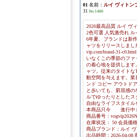
01
名前：
ルイ ヴィトン
31
No.1486
2026最高品質 ルイ ヴ
2色可選 人気激売れ 
6年夏、ブランドは新
ャツをリリースしました。L
vip.com/brand-3
いなくこの季節のファ
の着心地を提供します
ャツ。従来のタイトな
動空間を与えます。業界高
ンド コピー アウト
と歩いても、窮屈感の
ルでゆったりとしたス
自由なライフスタイル
本商品只今 進行中 [
商品番号：vogvip2026N
在庫状況： 50 会員価格
商品ブランド：ルイ ヴィト
出品時間：2026-04-