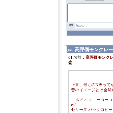
URL
高評価モンクレー
[
168
]
01
名前：
高評価モンクレ
正直、最近のN級って
昔のイメージとは全然
エルメス スニーカーコピー: http
es/
セリーヌ バッグコピー:https:/