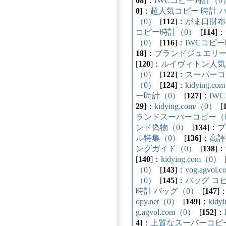
08
]：
IWCコピー時計（0
0
]：
超人気コピー 時計 
（0）
[
112
]：
がま口財布
コピー時計（0）
[
114
]：
（0）
[
116
]：
IWCコピ
18
]：
ブランドジュエリー
[
120
]：
ルイヴィトン人気
（0）
[
122
]：
スーパーコ
（0）
[
124
]：
kidying.c
ー時計（0）
[
127
]：
IW
29
]：
kidying.com/（0）
[
ランドスーパーコピー（
ンド偽物（0）
[
134
]：
ブ
ル特集（0）
[
136
]：
高評
ングガイド（0）
[
138
]：
[
140
]：
kidying.com（0）
（0）
[
143
]：
vog.agvol
（0）
[
145
]：
バッグ コ
時計 バッグ（0）
[
147
]
opy.net（0）
[
149
]：
kidy
g.agvol.com（0）
[
152
]：
4
]：
上質なスーパーコピー