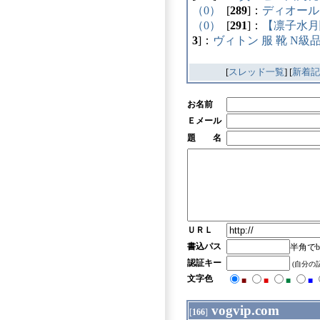
（0）
[
289
]：
ディオール
（0）
[
291
]：
【凛子水月
3
]：
ヴィトン 服 靴 N級
[
スレッド一覧
] [
新着記
お名前
Ｅメール
題 名
ＵＲＬ
書込パス
半角でb
認証キー
(自分の
文字色
■
■
■
■
vogvip.com
[
166
]