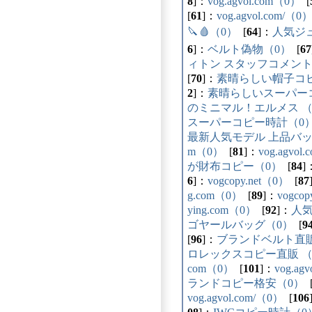
8
]：
vog.agvol.com（0）
[
[
61
]：
vog.agvol.com/（0
🔪🩸（0）
[
64
]：
人気ジ
6
]：
ベルト偽物（0）
[
67
ィトン スタッフコメント
[
70
]：
素晴らしい帽子コ
2
]：
素晴らしいスーパーコ
のミニマル！エルメス （
スーパーコピー時計（0
最新人気モデル 上品バッ
m（0）
[
81
]：
vog.agvol
が財布コピー（0）
[
84
]
6
]：
vogcopy.net（0）
[
87
g.com（0）
[
89
]：
vogco
ying.com（0）
[
92
]：
人
ゴヤールバッグ（0）
[
9
[
96
]：
ブランドベルト直販
ロレックスコピー直販 （
com（0）
[
101
]：
vog.ag
ランドコピー格安（0）
vog.agvol.com/（0）
[
106