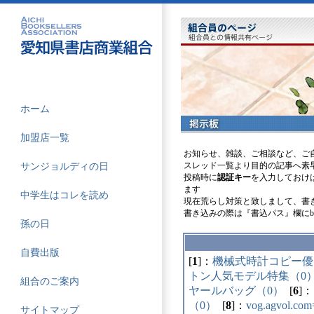
ホーム
加盟店一覧
お知らせ、雑談、ご相談など、ご
スレッド一覧より目的の記事へ素
サンジョルディの日
投稿時に
認証キー
を入力しておけ
ます
中学生はコレを読め
現在荒らし対策と致しまして、書
書き込みの際は『書込パス』欄にbo
孫の日
自費出版
[
1
]：
機械式時計コピー優
トン人気モデル特集（0
組合のご案内
ヤールバッグ（0）
[
6
]：
（0）
[
8
]：
vog.agvol.c
サイトマップ