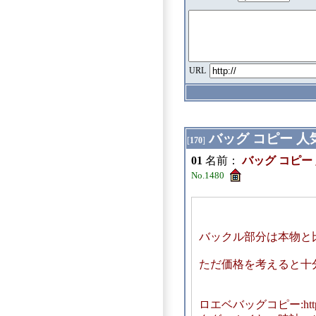
URL
バッグ コピー 
[
170
]
01
名前：
バッグ コピー
No.1480
バックル部分は本物と
ただ価格を考えると十
ロエベバッグコピー:https://