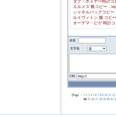
タグ・ホイヤー時計コピー：http
エルメス 靴コピー：https://
シャネルバッグコピー：https:/
ルイヴィトン 服 コピー：https:
オーデマ・ピゲ 時計コピー：http
名前
文字色
URL
[Page ：
1
2
3
4
5
6
7
8
9
10
11
12
34
35
36
37
38
39
40
41
4