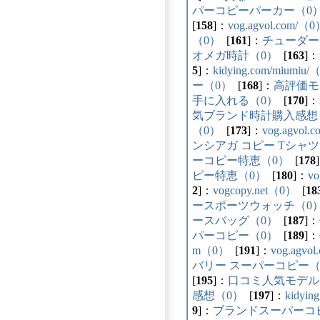
パーコピーパーカー（0
[
158
]：
vog.agvol.com/（
（0）
[
161
]：
チューダー
オメガ時計（0）
[
163
]：
5
]：
kidying.com/miumiu
ー（0）
[
168
]：
高評価モ
手に入れる（0）
[
170
]：
気ブランド時計購入感想
（0）
[
173
]：
vog.agvol
ンシアガ コピー Tシャツ
ーコピー特恵（0）
[
178
ピー特恵（0）
[
180
]：
vo
2
]：
vogcopy.net（0）
[
18
ースポーツウォッチ（0
ースバッグ（0）
[
187
]：
パーコピー（0）
[
189
]：
m（0）
[
191
]：
vog.agvo
バリー スーパーコピー（
[
195
]：
口コミ人気モデル
感想（0）
[
197
]：
kidyi
9
]：
ブランドスーパーコ