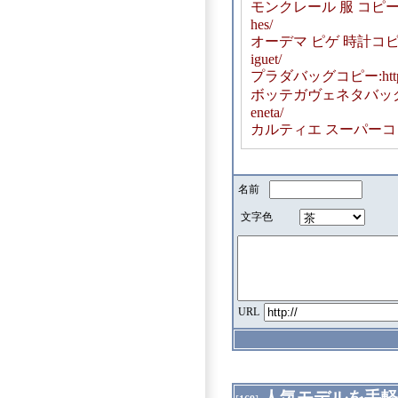
モンクレール 服 コピー：https:
hes/
オーデマ ピゲ 時計コピー： htt
iguet/
プラダバッグコピー:https://w
ボッテガヴェネタバッグコピー:htt
eneta/
カルティエ スーパーコピー:https
名前
文字色
URL
人気モデルを手軽