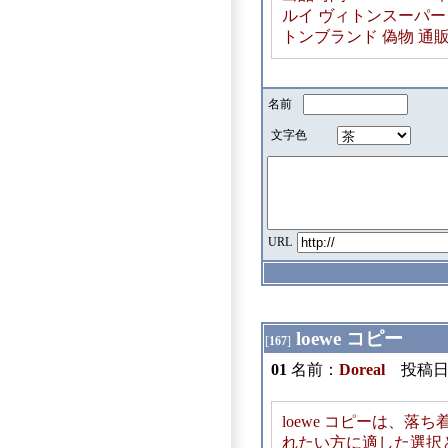
ルイ ヴィトンスーパーコピー v
トンブランド 偽物 通
名前
文字色
URL
loewe コピー
[
167
]
01
名前：
Doreal
投稿日：20
loewe コピーは、
れたい方に適した選択