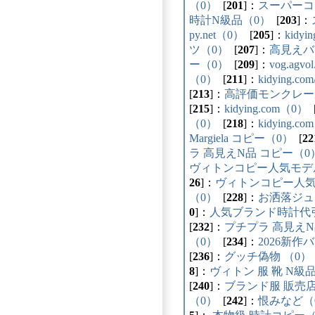
（0）
[
201
]：
スーパーコ
時計N級品（0）
[
203
]：
py.net（0）
[
205
]：
kidyi
ツ（0）
[
207
]：
高見えバ
ー（0）
[
209
]：
vog.agvo
（0）
[
211
]：
kidying.c
[
213
]：
高評価モンクレー
[
215
]：
kidying.com（0）
（0）
[
218
]：
kidying.c
Margiela コピー（0）
[
22
ラ 高見えN品 コピー（0
ヴィトンコピー人気モデ
26
]：
ヴィトンコピー人気
（0）
[
228
]：
お洒落ジュ
0
]：
人気ブランド時計代
[
232
]：
プチプラ 高見えN
（0）
[
234
]：
2026新作
[
236
]：
グッチ偽物 （0）
8
]：
ヴィトン 服 靴 N級
[
240
]：
ブランド服 販売店
（0）
[
242
]：
恨みなど（